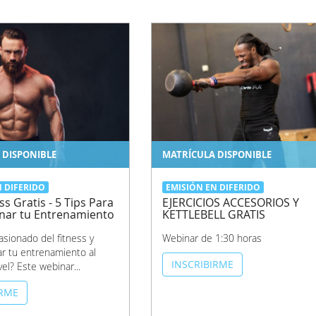
 DISPONIBLE
MATRÍCULA DISPONIBLE
N DIFERIDO
EMISIÓN EN DIFERIDO
s Gratis - 5 Tips Para
EJERCICIOS ACCESORIOS Y
nar tu Entrenamiento
KETTLEBELL GRATIS
asionado del fitness y
Webinar de 1:30 horas
ar tu entrenamiento al
INSCRIBIRME
vel? Este webinar...
IRME