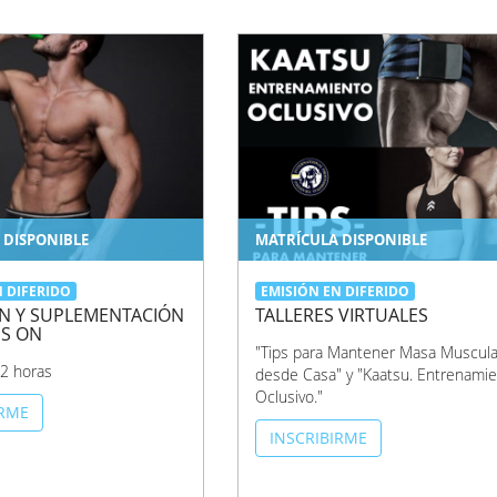
 DISPONIBLE
MATRÍCULA DISPONIBLE
N DIFERIDO
EMISIÓN EN DIFERIDO
N Y SUPLEMENTACIÓN
TALLERES VIRTUALES
SS ON
"Tips para Mantener Masa Muscula
2 horas
desde Casa" y "Kaatsu. Entrenami
Oclusivo."
IRME
INSCRIBIRME