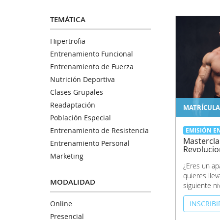
TEMÁTICA
Hipertrofia
Entrenamiento Funcional
Entrenamiento de Fuerza
Nutrición Deportiva
Clases Grupales
Readaptación
MATRÍCULA
Población Especial
Entrenamiento de Resistencia
EMISIÓN E
Masterclas
Entrenamiento Personal
Revolucio
Marketing
¿Eres un ap
quieres llev
MODALIDAD
siguiente ni
INSCRIB
Online
Presencial